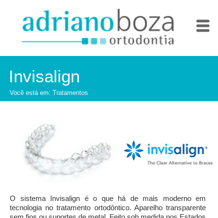
HOME
Invisalign
DR. ADRIANO
Você está em:
Tratamentos
TRATAMENTOS
CASOS CLÍNICOS
DÚVIDAS FREQUENTES
CONTATO
O sistema Invisalign é o que há de mais moderno em
tecnologia no tratamento ortodôntico. Aparelho transparente
sem fios ou suportes de metal. Feito sob medida nos Estados